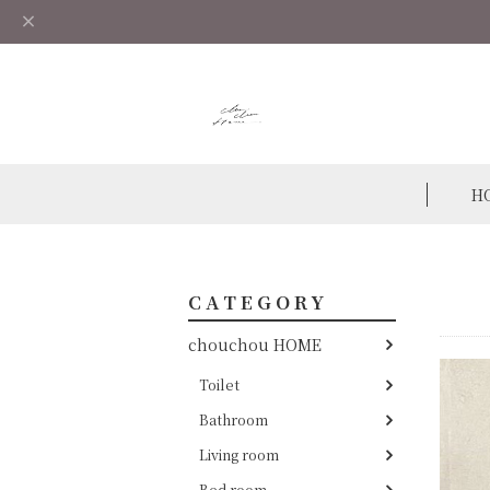
H
CATEGORY
chouchou HOME
Toilet
Bathroom
Living room
Bed room