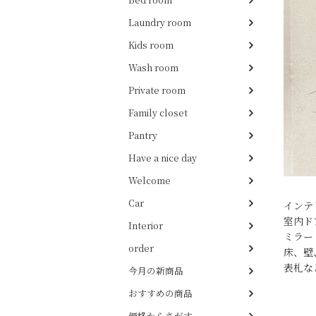
Laundry room
Kids room
Wash room
Private room
Family closet
Pantry
Have a nice day
Welcome
Car
インテ
室内ド
Interior
ミラー
order
床、壁
表札な
今月の新商品
おすすめの商品
価格からさがす