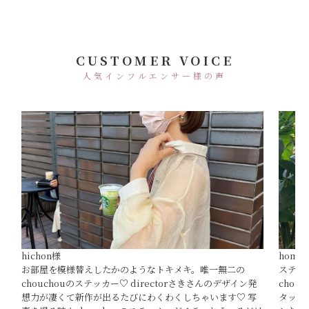
CUSTOMER VOICE
人気インフルエンサー様の声
hichon様
homex
お部屋を模様替えしたかのようなトキメキ。唯一無二の
ステッ
chouchouのステッカー♡ directorさきさんのデザイン発
cho
想力が凄くて新作が出るたびにわくわくしちゃいます♡ 写
タッフ