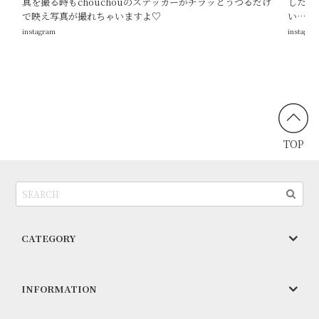
真を撮る時もchouchouのステッカーがチラッとうつるだけ
した♡
で映え写真が撮れちゃいますよ♡
い…♡
instagram
instagra
TOP
CATEGORY
INFORMATION