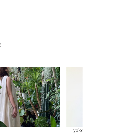
E
___yoko.rty様