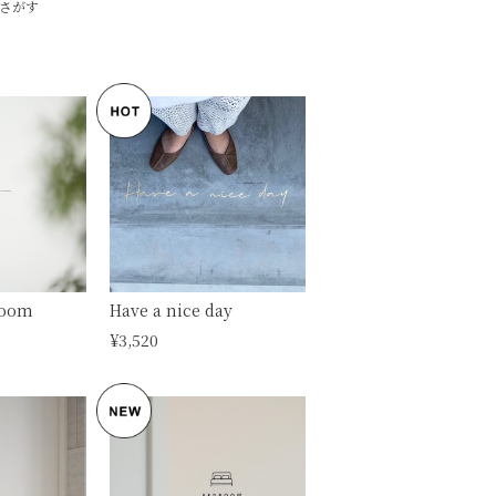
さがす
room
Have a nice day
¥3,520