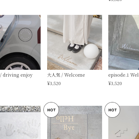
 driving enjoy
大人気 / Welcome
episode.1 We
¥3,520
¥3,520