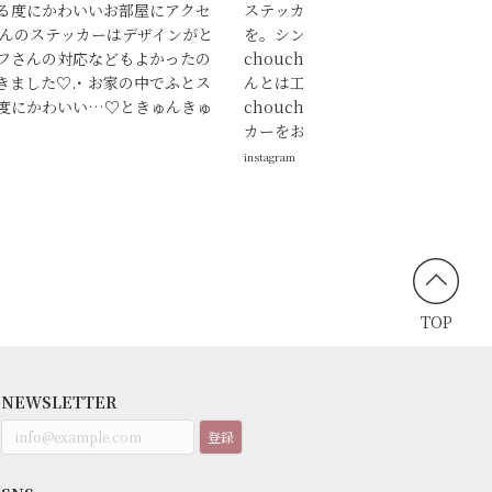
る度にかわいいお部屋にアクセ
ステッカーのためのガラス戸これか
uさんのステッカーはデザインがと
を。シンプルなおうちも華やかにし
フさんの対応などもよかったの
chouchouのステッカー。ディレ
ました♡.･ お家の中でふとス
んとは工務店が同じで、まださきち
度にかわいい…♡ときゅんきゅ
chouchouを始めたばかりの頃か
カーをおうちに取り入れてさせても
instagram
TOP
NEWSLETTER
登録