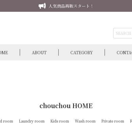
人気商品再販スタート！
OME
ABOUT
CATEGORY
CONTA
chouchou HOME
d room
Laundry room
Kids room
Wash room
Private room
F