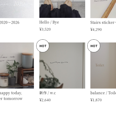
Hello / Bye
 2020〜2026
Stairs stic
¥3,520
¥4,290
happy today,
新作 / w.c
balance / Toil
er tomorrow
¥2,640
¥1,870