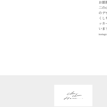
お部
二のc
のデ
くし
ッカ
いま
instag