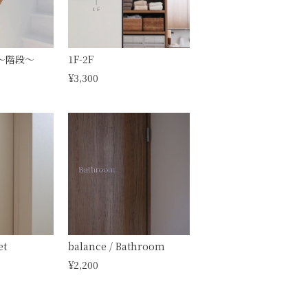
ker〜階段〜
1F-2F
¥3,300
et
balance / Bathroom
¥2,200