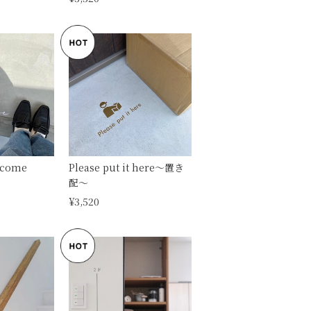
lcome
Please put it here〜置き
配〜
¥3,520