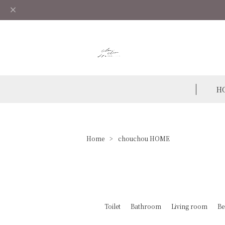
H
Home
chouchou HOME
Toilet
Bathroom
Living room
Be