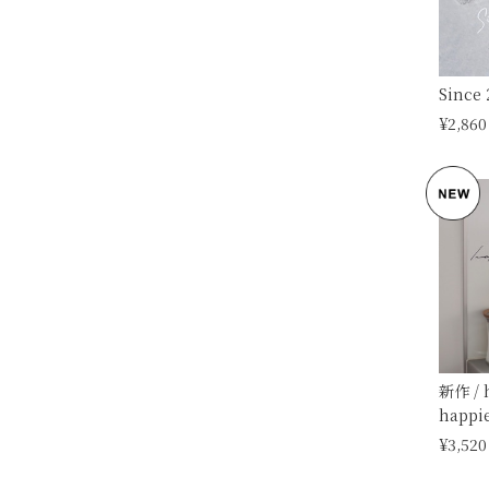
Since
¥2,860
新作 / 
happi
¥3,520