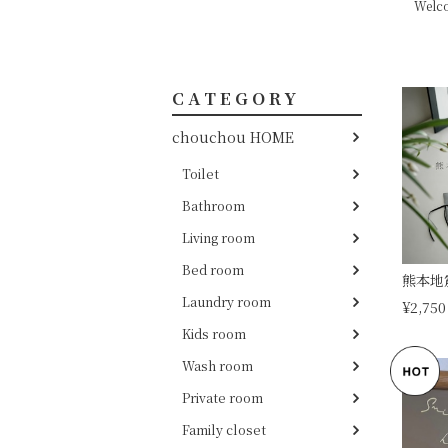
Welc
CATEGORY
chouchou HOME
Toilet
Bathroom
Living room
Bed room
熊本地
Laundry room
¥2,750
Kids room
Wash room
Private room
Family closet