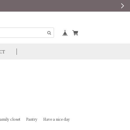
CT
amily closet
Pantry
Have a nice day