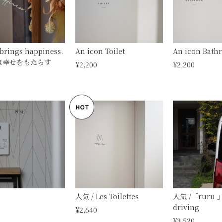
brings happiness.
An icon Toilet
An icon Bat
顔は幸せをもたらす
¥2,200
¥2,200
人気 / Les Toilettes
人気 /「ruru 」
driving
¥2,640
¥3,520