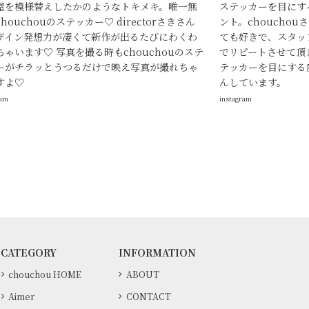
屋を模様替えしたかのようなトキメキ。唯一無
ステッカーを目にす
houchouのステッカー♡ directorさきさん
ント。choucho
ザイン発想力が凄くて新作が出るたびにわくわ
ても好きで、スタッ
ちゃいます♡ 写真を撮る時もchouchouのステ
でリピートさせて頂き
ーがチラッとうつるだけで映え写真が撮れちゃ
テッカーを目にする
すよ♡
んしています。
ram
instagram
CATEGORY
INFORMATION
chouchou HOME
ABOUT
Aimer
CONTACT