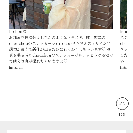
hichon様
homex
お部屋を模様替えしたかのようなトキメキ。唯一無二の
ステッ
chouchouのステッカー♡ directorさきさんのデザイン発
cho
想力が凄くて新作が出るたびにわくわくしちゃいます♡ 写
タッフ
真を撮る時もchouchouのステッカーがチラッとうつるだけ
した♡
で映え写真が撮れちゃいますよ♡
い…♡
instagram
instagra
TOP