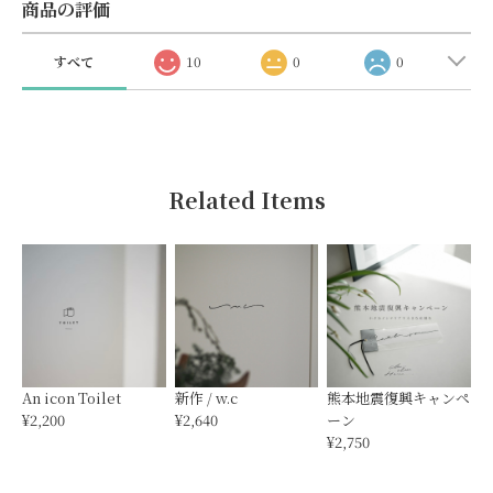
商品の評価
すべて
10
0
0
Related Items
An icon Toilet
新作 / w.c
熊本地震復興キャンペ
¥2,200
¥2,640
ーン
¥2,750