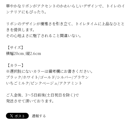
華やかなリボンがアクセントのかわいらしいデザインで、トイレのイ
ンテリアにもぴったり。
リボンのデザインが優雅さを引き立て、トイレタイムに上品なひとと
きを提供します。
その心地よさに魅了されること間違いない。
【サイズ】
横幅20cm /縦2.6cm
【カラー】
※選択肢にないカラーは備考欄にお書きください。
ブラック/ホワイト/ゴールド/シルバー/ブラウン
いちごミルク/ピンクベージュ/アクアミント
ご入金後、3〜5日前後(土日祝日を除く)で
発送させて頂いております。
通報する