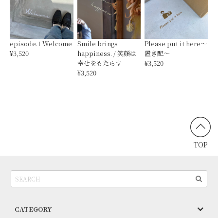
episode.1 Welcome
Smile brings
Please put it here〜
¥3,520
happiness. / 笑顔は
置き配〜
幸せをもたらす
¥3,520
¥3,520
TOP
CATEGORY