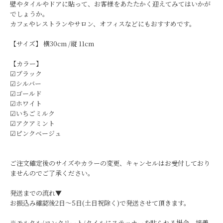
壁やタイルやドアに貼って、お客様をあたたかく迎えてみてはいかが
でしょうか。
カフェやレストランやサロン、オフィスなどにもおすすめです。
【サイズ】 横30cm /縦 11cm
【カラー】
☑︎ブラック
☑︎シルバー
☑︎ゴールド
☑︎ホワイト
☑︎いちごミルク
☑︎アクアミント
☑︎ピンクベージュ
ご注文確定後のサイズやカラーの変更、キャンセルはお受付しており
ませんのでご了承ください。
発送までの流れ▼
お振込み確認後2日〜5日(土日祝除く)で発送させて頂きます。
※モルタル/コンクリート/タイルにステッカーを貼られる場合、接着