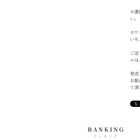
※選
い。
ホワ
いち
ご注
ルは
発送
お振
て頂
RANKING
ランキング