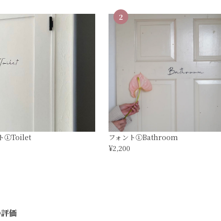
2
①Toilet
フォント①Bathroom
¥2,200
の評価