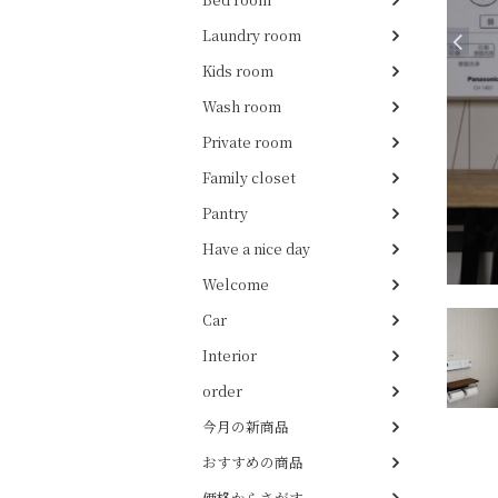
Laundry room
Kids room
Wash room
Private room
Family closet
Pantry
Have a nice day
Welcome
Car
Interior
order
今月の新商品
おすすめの商品
価格からさがす