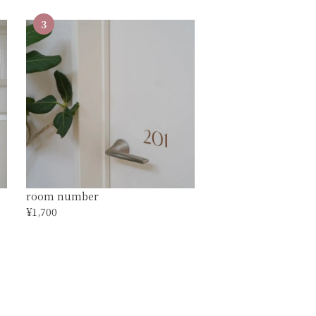
3
room number
¥1,700