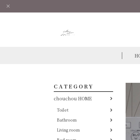
H
CATEGORY
chouchou HOME
Toilet
Bathroom
Living room
Bed room