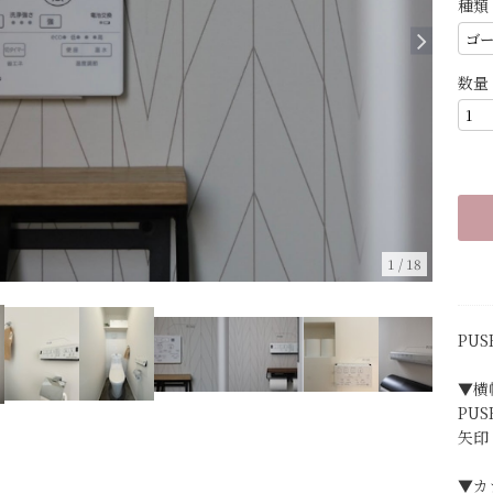
種類
数量
1
/
18
PUS
▼横
PUS
矢印 
▼カ