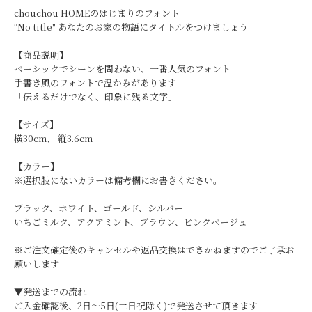
chouchou HOMEのはじまりのフォント
”No title" あなたのお家の物語にタイトルをつけましょう
【商品説明】
ベーシックでシーンを問わない、一番人気のフォント
手書き風のフォントで温かみがあります
「伝えるだけでなく、印象に残る文字」
【サイズ】
横30cm、 縦3.6cm
【カラー】
※選択肢にないカラーは備考欄にお書きください。
ブラック、ホワイト、ゴールド、シルバー
いちごミルク、アクアミント、ブラウン、ピンクベージュ
※ご注文確定後のキャンセルや返品交換はできかねますのでご了承お
願いします
▼発送までの流れ
ご入金確認後、2日〜5日(土日祝除く)で発送させて頂きます