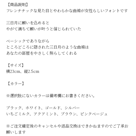
【商品説明】
フレンチチックな見た目とやわらかな曲線が女性らしいフォントです
三日月に願いを込めると
やがて満ちて願いが叶うと信じられていた
ベーシックでありながら
ところどころに隠された三日月のような曲線は
あなたの部屋をやさしく照らしてくれる
【サイズ】
横23cm、縦2.5cm
【カラー】
※選択肢にないカラーは備考欄にお書きください。
ブラック、ホワイト、ゴールド、シルバー
いちごミルク、アクアミント、ブラウン、ピンクベージュ
※ご注文確定後のキャンセルや返品交換はできかねますのでご了承お
願いします