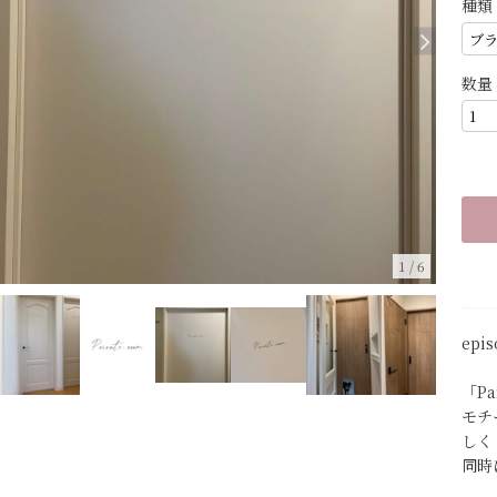
種類
数量
1
/
6
epis
「P
モチ
しく
同時