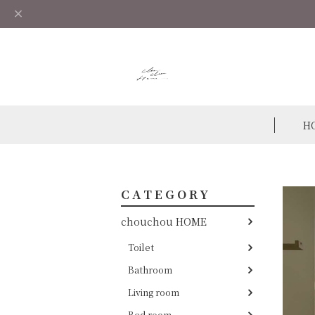
H
CATEGORY
chouchou HOME
Toilet
Bathroom
Living room
Bed room