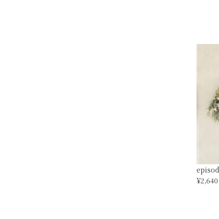
episod
¥2,640