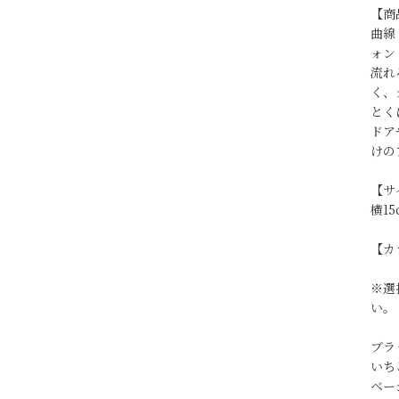
【商
曲線
ォン
流れ
く、
とく
ドア
けの
【サ
横15
【カ
※選
い。
ブラ
いち
ベー