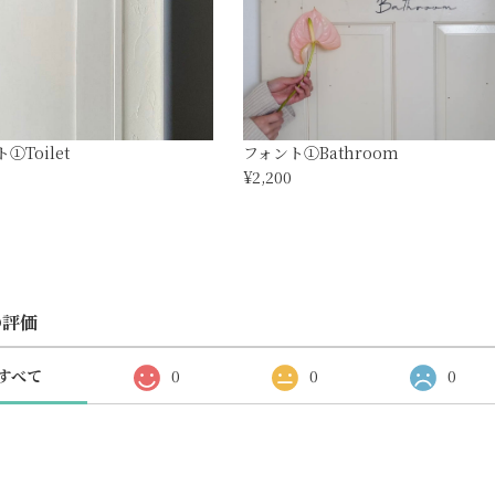
①Toilet
フォント①Bathroom
¥2,200
の評価
すべて
0
0
0