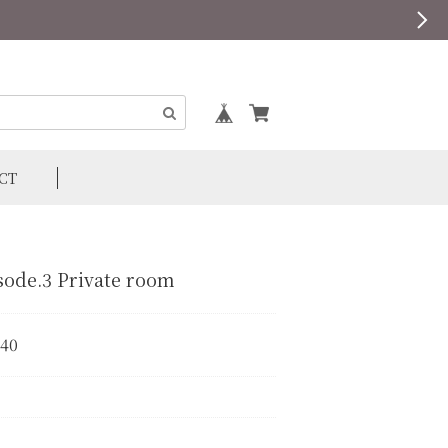
CT
sode.3 Private room
640