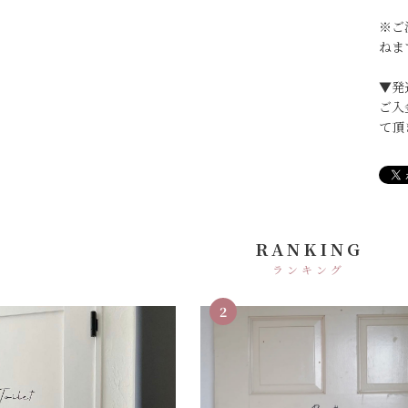
※ご
ねま
▼発
ご入
て頂
RANKING
ランキング
2