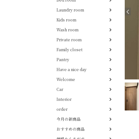
Laundry room
Kids room
Wash room
Private room
Family closet
Pantry
Have a nice day
Welcome
Car
Interior
order
今月の新商品
おすすめの商品
価格からさがす