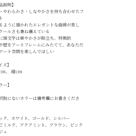
品説明】
・やわらかさ・しなやかさを持ち合わせたフ
ト
るように描かれたエレガントな曲線が美し
クールさも兼ね備えている
に頭文字は華やかさが際立ち、特徴的
や壁をアートフレームにみたてて、あなただ
アート空間を楽しんでほしい
イズ】
cm、 縦cm
ラー】
択肢にないカラーは備考欄にお書きくださ
ック、ホワイト、ゴールド、シルバー
ごミルク、アクアミント、ブラウン、ピンク
ジュ