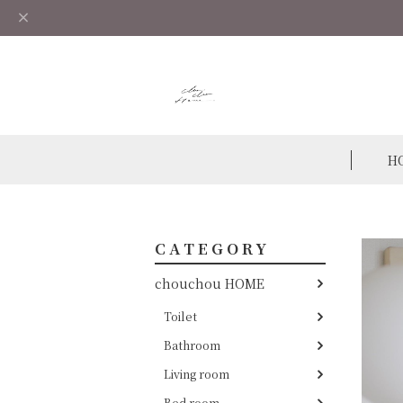
H
CATEGORY
chouchou HOME
Toilet
Bathroom
Living room
Bed room