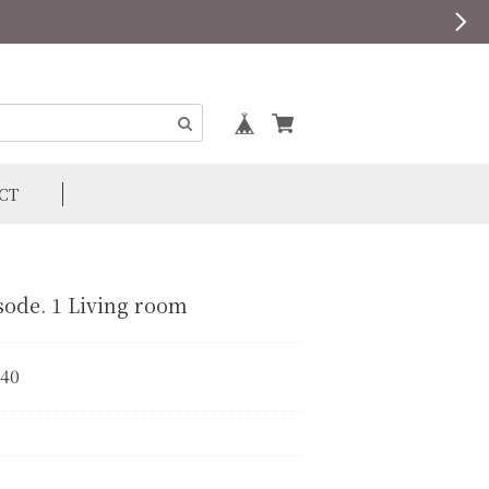
CT
sode. 1 Living room
640