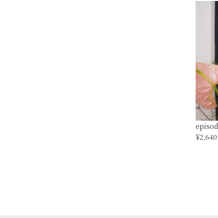
episod
¥2,640