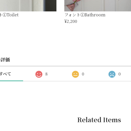
①Toilet
フォント①Bathroom
¥2,200
の評価
すべて
8
0
0
Related Items