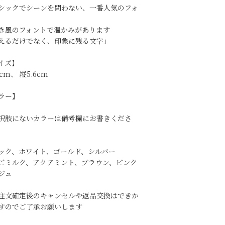
シックでシーンを問わない、一番人気のフォ
き風のフォントで温かみがあります
えるだけでなく、印象に残る文字」
イズ】
cm、 縦5.6cm
ラー】
択肢にないカラーは備考欄にお書きくださ
ック、ホワイト、ゴールド、シルバー
ごミルク、アクアミント、ブラウン、ピンク
ジュ
注文確定後のキャンセルや返品交換はできか
すのでご了承お願いします