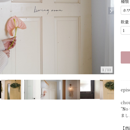
種類
数量
1
/
11
epi
ch
”N
まし
【商