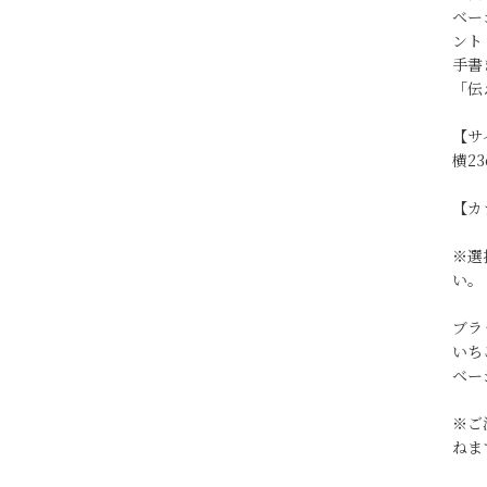
ベー
ント
手書
「伝
【サ
横23
【カ
※選
い。
ブラ
いち
ベー
※ご
ねま