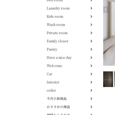
Laundry room
Kids room
Wash room
Private room
Family closet
Pantry
Have a nice day
Welcome
Car
Interior
order
今月の新商品
おすすめの商品
価格からさがす