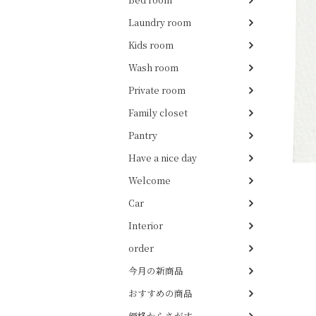
Laundry room
Kids room
Wash room
Private room
Family closet
Pantry
Have a nice day
Welcome
Car
Interior
order
今月の新商品
おすすめの商品
価格からさがす