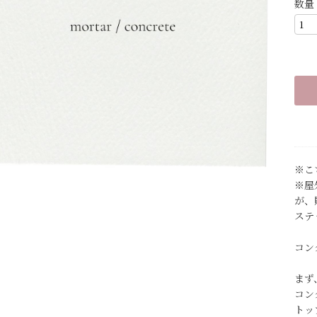
数量
※こ
※屋
が、
ステ
コン
まず
コン
トッ