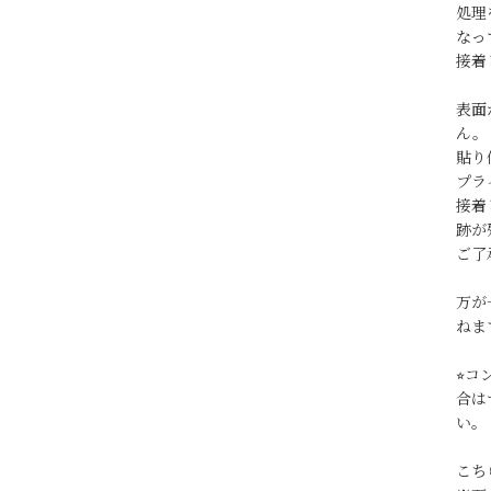
処理
なっ
接着
表面
ん。
貼り
プラ
接着
跡が
ご了
万が
ねま
⭐︎
合は
い。
こち