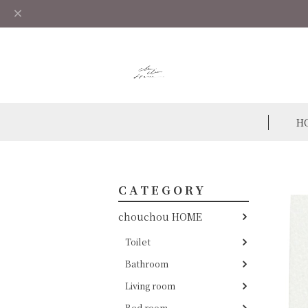
H
CATEGORY
chouchou HOME
Toilet
Bathroom
Living room
Bed room