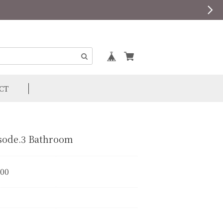
CT
sode.3 Bathroom
200