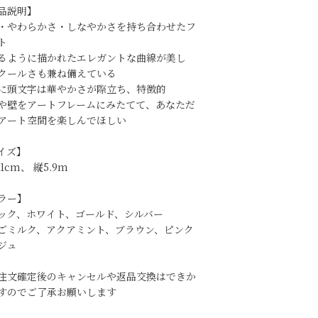
品説明】
・やわらかさ・しなやかさを持ち合わせたフ
ト
るように描かれたエレガントな曲線が美し
クールさも兼ね備えている
に頭文字は華やかさが際立ち、特徴的
や壁をアートフレームにみたてて、あなただ
アート空間を楽しんでほしい
イズ】
.1cm、 縦5.9m
ラー】
ック、ホワイト、ゴールド、シルバー
ごミルク、アクアミント、ブラウン、ピンク
ジュ
注文確定後のキャンセルや返品交換はできか
すのでご了承お願いします