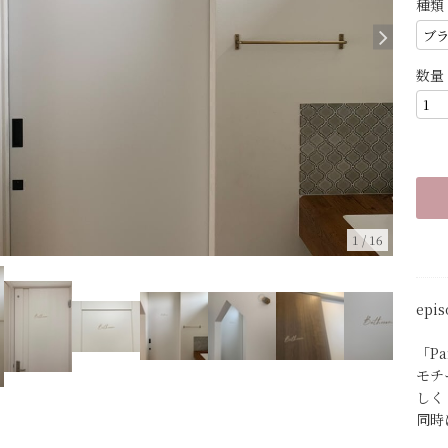
種類
数量
1
/
16
epi
「P
モチ
しく
同時