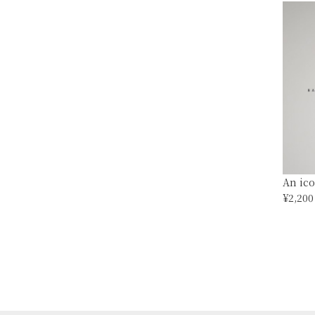
An ic
¥2,200