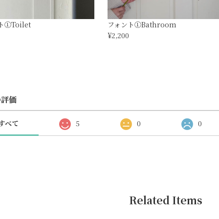
①Toilet
フォント①Bathroom
¥2,200
の評価
すべて
5
0
0
Related Items