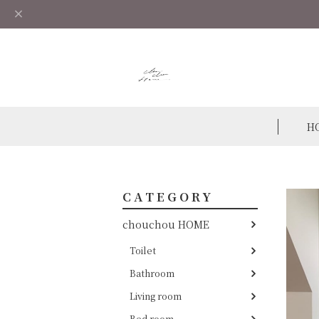
H
CATEGORY
chouchou HOME
Toilet
Bathroom
Living room
Bed room