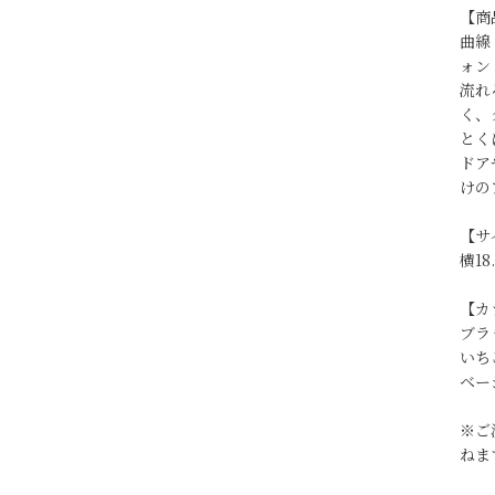
【商
曲線
ォン
流れ
く、
とく
ドア
けの
【サ
横18
【カ
ブラ
いち
ベー
※ご
ねま