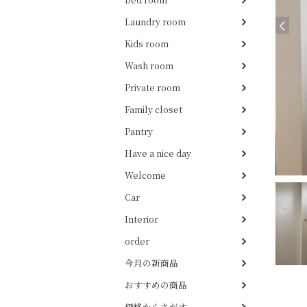
Laundry room
Kids room
Wash room
Private room
Family closet
Pantry
Have a nice day
Welcome
Car
Interior
order
今月の新商品
おすすめの商品
価格からさがす