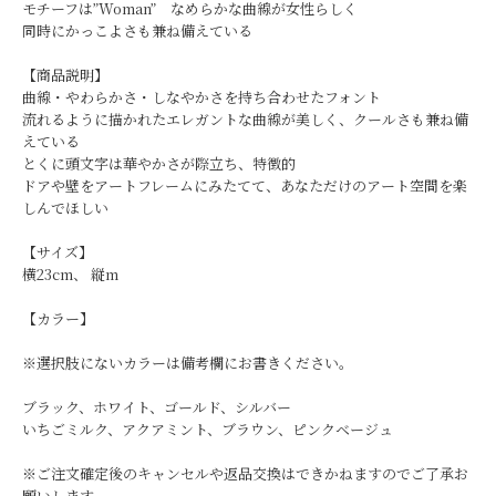
モチーフは”Woman” なめらかな曲線が女性らしく
同時にかっこよさも兼ね備えている
【商品説明】
曲線・やわらかさ・しなやかさを持ち合わせたフォント
流れるように描かれたエレガントな曲線が美しく、クールさも兼ね備
えている
とくに頭文字は華やかさが際立ち、特徴的
ドアや壁をアートフレームにみたてて、あなただけのアート空間を楽
しんでほしい
【サイズ】
横23cm、 縦m
【カラー】
※選択肢にないカラーは備考欄にお書きください。
ブラック、ホワイト、ゴールド、シルバー
いちごミルク、アクアミント、ブラウン、ピンクベージュ
※ご注文確定後のキャンセルや返品交換はできかねますのでご了承お
願いします