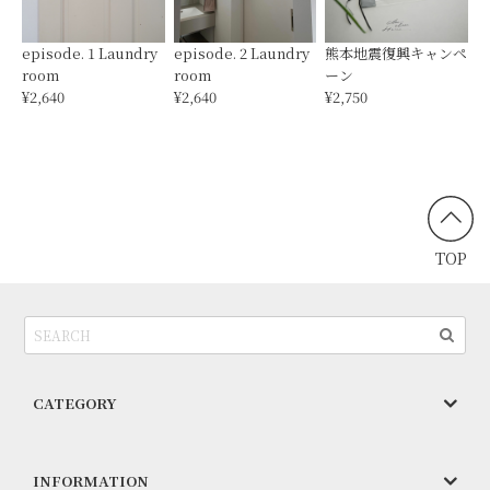
episode. 1 Laundry
episode. 2 Laundry
熊本地震復興キャンペ
room
room
ーン
¥2,640
¥2,640
¥2,750
TOP
CATEGORY
INFORMATION