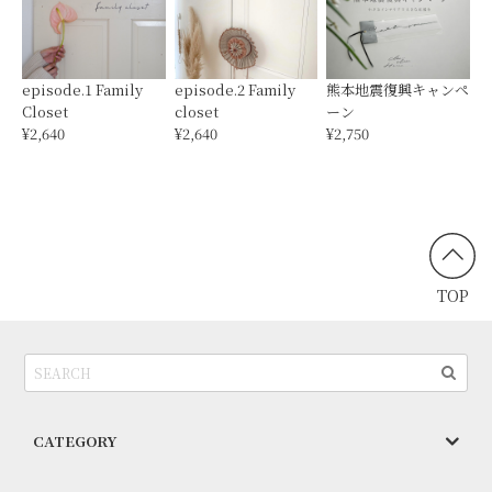
episode.1 Family
episode.2 Family
熊本地震復興キャンペ
Closet
closet
ーン
¥2,640
¥2,640
¥2,750
TOP
CATEGORY