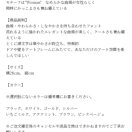
モチーフは”Woman” なめらかな曲線が女性らしく
同時にかっこよさも兼ね備えている
【商品説明】
曲線・やわらかさ・しなやかさを持ち合わせたフォント
流れるように描かれたエレガントな曲線が美しく、クールさも兼ね備
えている
とくに頭文字は華やかさが際立ち、特徴的
ドアや壁をアートフレームにみたてて、あなただけのアート空間を楽
しんでほしい
【サイズ】
横28cm、 縦cm
【カラー】
※選択肢にないカラーは備考欄にお書きください。
ブラック、ホワイト、ゴールド、シルバー
いちごミルク、アクアミント、ブラウン、ピンクベージュ
※ご注文確定後のキャンセルや返品交換はできかねますのでご了承お
願いします