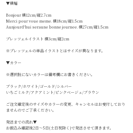
▼横幅
Bonjour 横12cm/縦2.7cm
Merci pour voue meme. 横18cm/縦1.5cm
Aunjourd'hui seraune bonne journee. 横27cm/縦1.5cm
プレッツェルイラスト 横3cm/縦2cm
※プレッツェルの単品イラストとはサイズが異なります。
▼カラー
※選択肢にないカラーは備考欄にお書きください。
ブラック/ホワイト/ゴールド/シルバー
いちごミルク/アクアミント/ピンクベージュ/ブラウン
ご注文確定後のサイズやカラーの変更、キャンセルはお受付しており
ませんのでご了承ください。
発送までの流れ▼
お振込み確認後2日〜5日(土日祝除く)で発送させて頂きます。