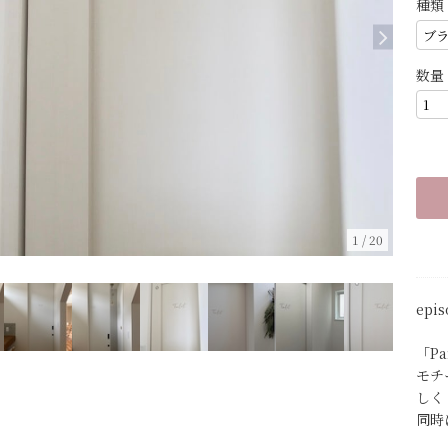
種類
数量
1
/
20
epis
「P
モチ
しく
同時