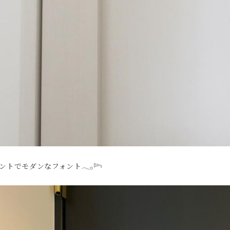
ントでモダンなフォント𓂃𓂂𓆸