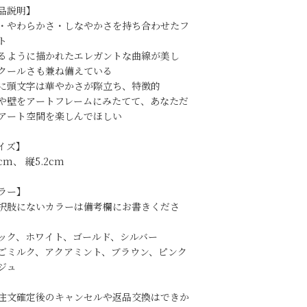
品説明】
・やわらかさ・しなやかさを持ち合わせたフ
ト
るように描かれたエレガントな曲線が美し
クールさも兼ね備えている
に頭文字は華やかさが際立ち、特徴的
や壁をアートフレームにみたてて、あなただ
アート空間を楽しんでほしい
イズ】
cm、 縦5.2cm
ラー】
択肢にないカラーは備考欄にお書きくださ
ック、ホワイト、ゴールド、シルバー
ごミルク、アクアミント、ブラウン、ピンク
ジュ
注文確定後のキャンセルや返品交換はできか