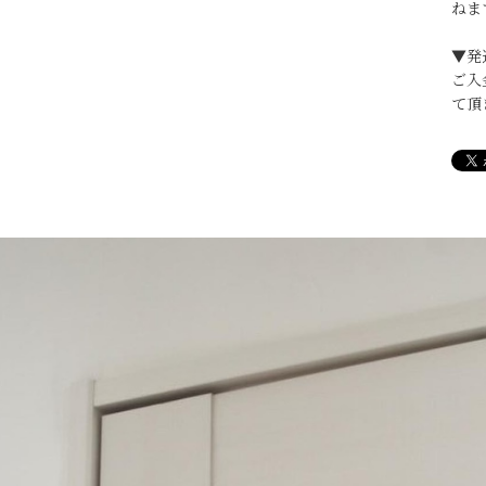
ねま
▼発
ご入
て頂