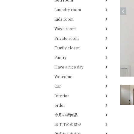
Laundry room
Kids room
Wash room
Private room
Family closet
Pantry
Have a nice day
Welcome
Car
Interior
order
今月の新商品
おすすめの商品
価格からさがす