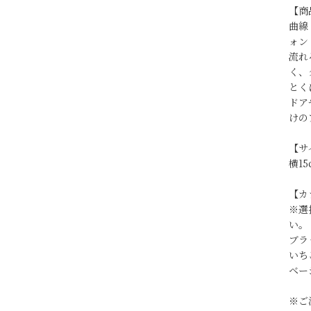
【商
曲線
ォン
流れ
く、
とく
ドア
けの
【サ
横15
【カ
※選
い。
ブラ
いち
ベー
※ご