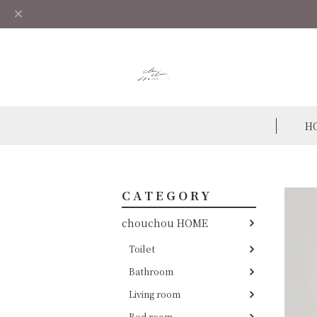
H
CATEGORY
chouchou HOME
Toilet
Bathroom
Living room
Bed room