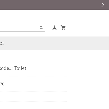
CT
sode.3 Toilet
870