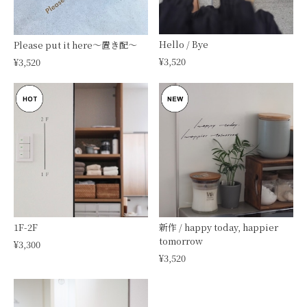
Hello / Bye
Please put it here〜置き配〜
¥3,520
¥3,520
1F-2F
新作 / happy today, happier
tomorrow
¥3,300
¥3,520