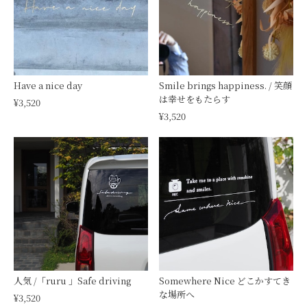
Have a nice day
Smile brings happiness. / 笑顔
は幸せをもたらす
¥3,520
¥3,520
人気 /「ruru 」Safe driving
Somewhere Nice どこかすてき
な場所へ
¥3,520