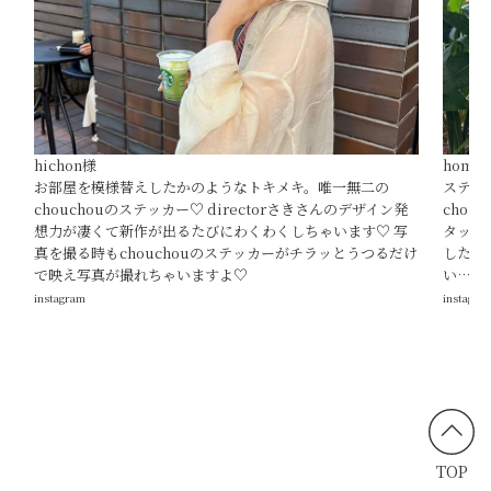
hichon様
homex
お部屋を模様替えしたかのようなトキメキ。唯一無二の
ステッ
chouchouのステッカー♡ directorさきさんのデザイン発
cho
想力が凄くて新作が出るたびにわくわくしちゃいます♡ 写
タッフ
真を撮る時もchouchouのステッカーがチラッとうつるだけ
した♡
で映え写真が撮れちゃいますよ♡
い…♡
instagram
instagra
TOP